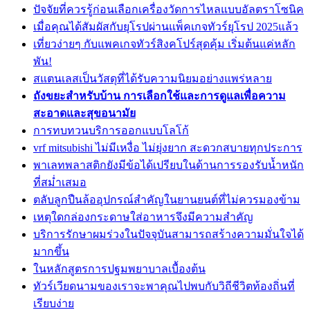
ปัจจัยที่ควรรู้ก่อนเลือกเครื่องวัดการไหลแบบอัลตราโซนิค
เมื่อคุณได้สัมผัสกับยุโรปผ่านแพ็คเกจทัวร์ยุโรป 2025แล้ว
เที่ยวง่ายๆ กับแพคเกจทัวร์สิงคโปร์สุดคุ้ม เริ่มต้นแค่หลัก
พัน!
สแตนเลสเป็นวัสดุที่ได้รับความนิยมอย่างแพร่หลาย
ถังขยะสำหรับบ้าน การเลือกใช้และการดูแลเพื่อความ
สะอาดและสุขอนามัย
การทบทวนบริการออกแบบโลโก้
vrf mitsubishi ไม่มีเหงื่อ ไม่ยุ่งยาก สะดวกสบายทุกประการ
พาเลทพลาสติกยังมีข้อได้เปรียบในด้านการรองรับน้ำหนัก
ที่สม่ำเสมอ
ตลับลูกปืนล้ออุปกรณ์สำคัญในยานยนต์ที่ไม่ควรมองข้าม
เหตุใดกล่องกระดาษใส่อาหารจึงมีความสำคัญ
บริการรักษาผมร่วงในปัจจุบันสามารถสร้างความมั่นใจได้
มากขึ้น
ในหลักสูตรการปฐมพยาบาลเบื้องต้น
ทัวร์เวียดนามของเราจะพาคุณไปพบกับวิถีชีวิตท้องถิ่นที่
เรียบง่าย