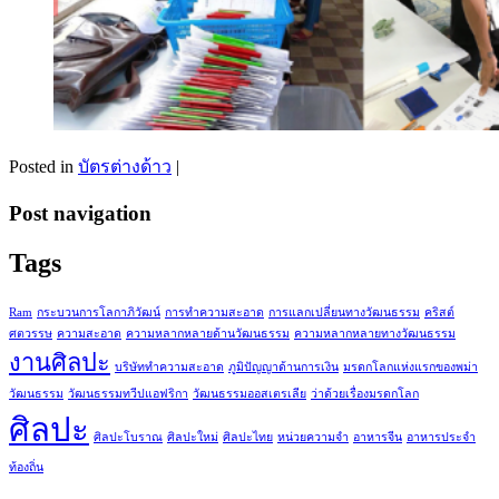
Posted in
บัตรต่างด้าว
|
Post navigation
Tags
Ram
กระบวนการโลกาภิวัฒน์
การทำความสะอาด
การแลกเปลี่ยนทางวัฒนธรรม
คริสต์
ศตวรรษ
ความสะอาด
ความหลากหลายด้านวัฒนธรรม
ความหลากหลายทางวัฒนธรรม
งานศิลปะ
บริษัททำความสะอาด
ภูมิปัญญาด้านการเงิน
มรดกโลกแห่งแรกของพม่า
วัฒนธรรม
วัฒนธรรมทวีปแอฟริกา
วัฒนธรรมออสเตรเลีย
ว่าด้วยเรื่องมรดกโลก
ศิลปะ
ศิลปะโบราณ
ศิลปะใหม่
ศิลปะไทย
หน่วยความจำ
อาหารจีน
อาหารประจำ
ท้องถิ่น