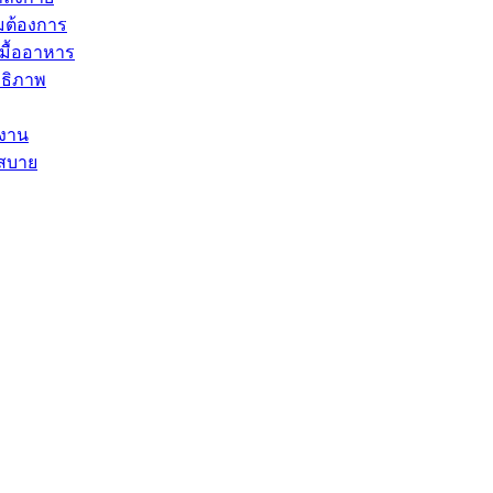
มต้องการ
บมื้ออาหาร
ทธิภาพ
ำงาน
กสบาย