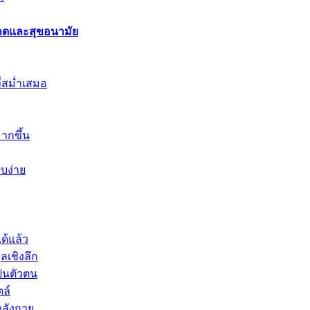
อาดและสุขอนามัย
ี่สม่ำเสมอ
ากขึ้น
ยบง่าย
ด้แล้ว
ลเชิงลึก
ป็นตัวตน
ตล์
ำลังกาย