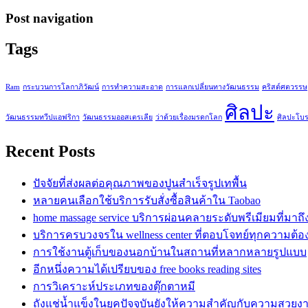
Post navigation
Tags
Ram
กระบวนการโลกาภิวัฒน์
การทำความสะอาด
การแลกเปลี่ยนทางวัฒนธรรม
คริสต์ศตวรรษ
ศิลปะ
วัฒนธรรมทวีปแอฟริกา
วัฒนธรรมออสเตรเลีย
ว่าด้วยเรื่องมรดกโลก
ศิลปะโบ
Recent Posts
ปัจจัยที่ส่งผลต่อคุณภาพของปูนสำเร็จรูปเทพื้น
หลายคนเลือกใช้บริการรับสั่งซื้อสินค้าใน Taobao
home massage service บริการผ่อนคลายระดับพรีเมียมที่มาถ
บริการครบวงจรใน wellness center ที่ตอบโจทย์ทุกความต้
การใช้งานตู้เก็บของนอกบ้านในสถานที่หลากหลายรูปแบบ
อีกหนึ่งความได้เปรียบของ free books reading sites
การวิเคราะห์ประเภทของตุ๊กตาหมี
ถังแช่น้ำแข็งในยุคปัจจุบันยังให้ความสำคัญกับความสวยง