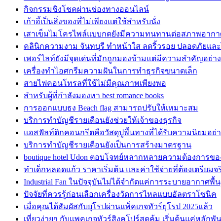
กิจกรรมชิงโชคผ่านช่องทางออนไลน์
เก้าอี้เป็นสิ่งของที่ไม่เพียงแต่ใช้สำหรับนั่ง
เสาเข็มไมโครไพล์แบบกดยังมีความทนทานต่อสภาพอากา
คลินิกความงาม จันทบุรี ทำหน้าใส ลดริ้วรอย ปลอดภัยและ
เพอร์ไลท์ยังมีจุดเด่นที่มักถูกมองข้ามแต่มีความสำคัญอย่างย
เครื่องทำไอศกรีมความฝันในการทำธุรกิจขนาดเล็ก
สายไฟคอนโทรลที่ใช้ไม่มีคุณภาพเพียงพอ
สำหรับผู้ที่กำลังมองหา best romance books
การออกแบบธง Beach flag สามารถปรับให้เหมาะสม
บริการทำบัญชีรายเดือนยังช่วยให้เจ้าของธุรกิจ
แอสฟัลท์ติกคอนกรีตคือวัสดุปูพื้นทางที่ได้รับความนิยมอย่า
บริการทำบัญชีรายเดือนยังเป็นการสร้างมาตรฐาน
boutique hotel Udon ตอบโจทย์หลากหลายความต้องการข
ทำเด็กหลอดแก้ว ราคาเริ่มต้น และค่าใช้จ่ายที่ต้องเตรียมจร
Industrial Fan ในปัจจุบันไม่ได้จำกัดแค่การระบายอากาศพื้
ปัจจัยที่ควรรู้ก่อนเลือกเครื่องวัดการไหลแบบอัลตราโซนิค
เมื่อคุณได้สัมผัสกับยุโรปผ่านแพ็คเกจทัวร์ยุโรป 2025แล้ว
เที่ยวง่ายๆ กับแพคเกจทัวร์สิงคโปร์สุดคุ้ม เริ่มต้นแค่หลักพัน