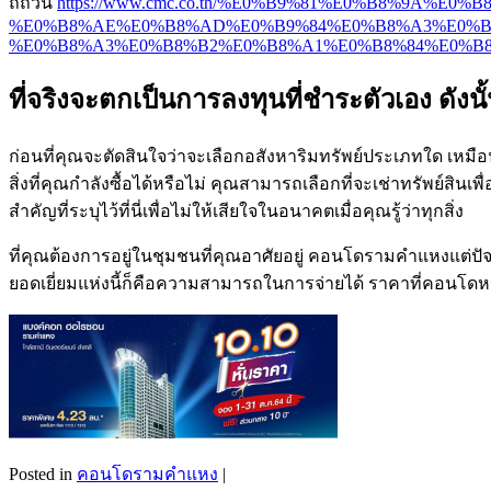
ถี่ถ้วน
https://www.cmc.co.th/%E0%B9%81%E0%B8%9A%
%E0%B8%AE%E0%B8%AD%E0%B9%84%E0%B8%A3%E0%B
%E0%B8%A3%E0%B8%B2%E0%B8%A1%E0%B8%84%E0%B8
ที่จริงจะตกเป็นการลงทุนที่ชำระตัวเอง ดั
ก่อนที่คุณจะตัดสินใจว่าจะเลือกอสังหาริมทรัพย์ประเภทใด เหมือน
สิ่งที่คุณกำลังซื้อได้หรือไม่ คุณสามารถเลือกที่จะเช่าทรัพย์สินเ
สำคัญที่ระบุไว้ที่นี่เพื่อไม่ให้เสียใจในอนาคตเมื่อคุณรู้ว่าทุกสิ่ง
ที่คุณต้องการอยู่ในชุมชนที่คุณอาศัยอยู่ คอนโดรามคำแหงแต่ปัจจ
ยอดเยี่ยมแห่งนี้ก็คือความสามารถในการจ่ายได้ ราคาที่คอนโดหร
Posted in
คอนโดรามคำแหง
|