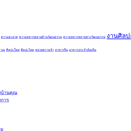
งานศิลป
ความสะอาด
ความหลากหลายด้านวัฒนธรรม
ความหลากหลายทางวัฒนธรรม
ราณ
ศิลปะใหม่
ศิลปะไทย
หน่วยความจำ
อาหารจีน
อาหารประจำท้องถิ่น
ึงบ้านคุณ
องการ
าม