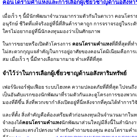
คอนโดรามคำแหงและการเลือกผู้เชี่ยวชาญด้านอสังหาริ
เมื่อเร็ว ๆ นี้มีนักพัฒนาจำนวนมากรวมตัวกันในดาเวา คอนโด
อนุรักษ์ ชีวิตที่แท้จริงอยู่ที่นี่ที่สินค้าราคาถูก การจราจรอ
ใครไม่อยากอยู่ที่นี่นักลงทุนมองว่าเป็นศักยภาพ
ในการขยายหรือเปิดตัวโครงการ
คอนโดรามคำแหง
ที่ดีที่สุด
ไม่สะดวกกุญแจสำคัญในการอยู่อาศัยของคอนโดมิเนียมคือการเข้
สม เมื่อเร็ว ๆ นี้มีทางเลือกมากมาย ทำเลที่ดีที่สุด
จำไว้ว่าในการเลือกผู้เชี่ยวชาญด้านอสังหาริมทรัพย์
เฟอร์นิเจอร์ฟุ่มเฟือย ระบบไฮเทค ความปลอดภัยที่ดีที่สุด ไปจนถ
เป็นอันดับแรกของนักพัฒนาที่รวมตัวกันและดูโครงการของพวกเข
มองที่ดีขึ้น สิ่งที่พวกเขากำลังเปิดอยู่ที่นี่หลังจากที่คุณได
และที่ตั้ง สิ่งสำคัญคือต้องเตรียมตัวก่อนลงทุนเงินจำนวนมา
จำลองได้
คอนโดรามคำแหง
นักพัฒนาส่วนใหญ่มีสิ่งนี้ในสำนัก
ประเด็นและตรงไปตรงมาสำหรับคำถามของคุณ คอนโดรามคำแหงมากกว