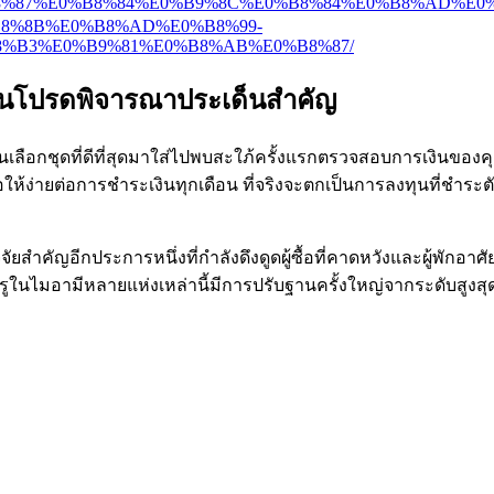
E0%B8%87%E0%B8%84%E0%B9%8C%E0%B8%84%E0%B8%AD%E0
8%8B%E0%B8%AD%E0%B8%99-
%B3%E0%B9%81%E0%B8%AB%E0%B8%87/
งนั้นโปรดพิจารณาประเด็นสำคัญ
เลือกชุดที่ดีที่สุดมาใส่ไปพบสะใภ้ครั้งแรกตรวจสอบการเงินของคุณ
พื่อให้ง่ายต่อการชำระเงินทุกเดือน ที่จริงจะตกเป็นการลงทุนที่ชำระ
ัยสำคัญอีกประการหนึ่งที่กำลังดึงดูดผู้ซื้อที่คาดหวังและผู้พักอ
ูในไมอามีหลายแห่งเหล่านี้มีการปรับฐานครั้งใหญ่จากระดับสูงสุ