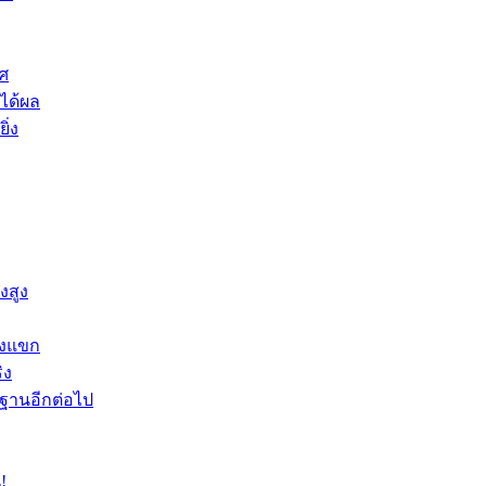
ศ
ได้ผล
ิ่ง
งสูง
องแขก
ิง
นฐานอีกต่อไป
!