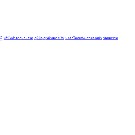
ะ
บริษัททำความสะอาด
ภูมิปัญญาด้านการเงิน
มรดกโลกแห่งแรกของพม่า
วัฒนธรรม