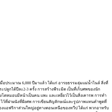
ื่อประมาณ 6,000 ปีมาแล้ว ได้แก่ อารยธรรมลุ่มแม่น้ำไนล์ สิ่งที่
ได้ปีละ2-3 ครั้ง การสร้างพีระมิด เป็นที่เก็บศพของนัก
สิงโตหมอบมีหน้าเป็นคน แพะ และเหยี่ยวไว้เป็นสิ่งเคารพ การทำ
ไว้ที่ฝาผนังที่ฝั่งศพ การเขียนสัญลักษณ์และรูปภาพแทนคำพูดที่
ดิมของแอฟริกาส่วนใหญ่อยู่ทางตอนเหนือของทวีป ได้แก่ พวกอาหรับ