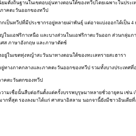
ปนิยมตั้งถิ่นฐานในเขตอบอุ่นทางตอนใต้ของทวีปโดยเฉพาะในประเ
างภาคตะวันออกของทวีป
ากเป็นทวีปที่มีประชากรอยู่หลายเผ่าพันธุ์ แต่อาจแบ่งออกได้เป็น 4 ก
ใหญ่ในแอฟริกาเหนือ และบางส่วนในแอฟริกาตะวันออก ส่วนกลุ่มภ
ั่งเศส ภาษาอังกฤษ และภาษาดัตช์
ั้งอยู่ในเขตทุ่งหญ้าสะวันนาทางตอนใต้ของทะเลทรายสะฮารา
้งอยู่ทางภาคกลางและภาคตะวันออกของทวีป รวมทั้งบางประเทศที่อ
ภาคตะวันตกของทวีป
เชื่อนั้นสืบต่อกันตั้งแต่ครั้งบรรพบุรุษมาหลายชั่วอายุคน เช่น 
ือมากที่สุด รองลงมาได้แก่ ศาสนาอิสลาม นอกจานี้ยังมีชาวอินเดียที