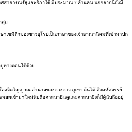
ทศสาธารณรัฐแอฟริกาใต้ มีประมาณ 7 ล้านคน นอกจากนี้ยังมี
ลุ่ม
าษาเซมิติกของชาวยุโรปเป็นภาษาของเจ้าอาณานิคมที่เข้ามาปก
ยู่ทางตอนใต้ด้วย
เรื่องจิตวิญญาณ อำนาจของดวงดาว ภูเขา ต้นไม้ สิ่งมหัศจรรย์
่อพยพเข้ามาใหม่นับถือศาสนาฮินดูและศาสนายิงก็มีผู้นับถืออยู่