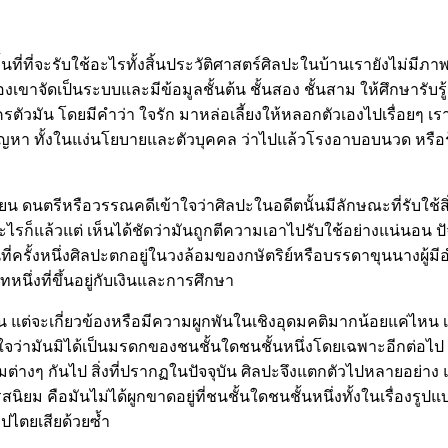
พื้นที่ที่จะรับใช้อะไรทั้งสิ้นประวัติศาสตร์ศิลปะในบ้านเรายังไม่
าจัดเป็นระบบและมีข้อมูลชั้นต้น ชั้นสอง ชั้นสาม ให้ศึกษารับรู้อ
รตัวมัน โดยมีคำว่า ใจรัก มาหล่อเลี้ยงให้หลอกตัวเองไปเรื่อยๆ เ
มีปัญหา ทั้งในแง่นโยบายและตัวบุคคล ว่าไปแล้วโรงอาบอบนวด หร
ียน ดนตรีหรือวรรณคดีเข้าใจว่าศิลปะในอดีตนั้นมีลักษณะที่รับใช้สิ่
แล้วแต่ เห็นได้ชัดว่ามันถูกตีความเอาไปรับใช้อย่างแน่นอน ปัจจุ
ครั้งหนึ่งศิลปะตกอยู่ในวงล้อมของกษัตริย์หรือบรรดาขุนนางผู้มี
ึ่งที่ขึ้นอยู่กับเงินและการศึกษา
น แต่จะเกี่ยวข้องหรือมีความผูกพันในเชิงอุดมคติมากน้อยแค่ไหน 
ใจว่ามันมิได้เป็นมรดกของชนชั้นใดชนชั้นหนึ่งโดยเฉพาะอีกต่อไป ศิลป
มีรสนิยมต่างๆ กันไป สิ่งที่ปรากฏในปัจจุบัน ศิลปะจึงแตกตัวไปหลายอย
สนิยม คือมันไม่ได้ผูกขาดอยู่ที่ชนชั้นใดชนชั้นหนึ่งทั้งในเรื่อง
ิปไตยเสียด้วยซ้ำ