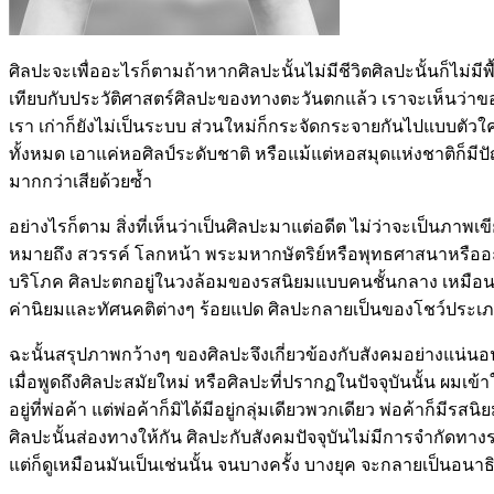
ศิลปะจะเพื่ออะไรก็ตามถ้าหากศิลปะนั้นไม่มีชีวิตศิลปะนั้นก็ไม่มี
เทียบกับประวัติศาสตร์ศิลปะของทางตะวันตกแล้ว เราจะเห็นว่าของเข
เรา เก่าก็ยังไม่เป็นระบบ ส่วนใหม่ก็กระจัดกระจายกันไปแบบตัวใค
ทั้งหมด เอาแค่หอศิลป์ระดับชาติ หรือแม้แต่หอสมุดแห่งชาติก็
มากกว่าเสียด้วยซ้ำ
อย่างไรก็ตาม สิ่งที่เห็นว่าเป็นศิลปะมาแต่อดีต ไม่ว่าจะเป็นภาพเข
หมายถึง สวรรค์ โลกหน้า พระมหากษัตริย์หรือพุทธศาสนาหรืออะไรก็
บริโภค ศิลปะตกอยู่ในวงล้อมของรสนิยมแบบคนชั้นกลาง เหมือนที่
ค่านิยมและทัศนคติต่างๆ ร้อยแปด ศิลปะกลายเป็นของโชว์ประเภทหน
ฉะนั้นสรุปภาพกว้างๆ ของศิลปะจึงเกี่ยวข้องกับสังคมอย่างแน่นอ
เมื่อพูดถึงศิลปะสมัยใหม่ หรือศิลปะที่ปรากฏในปัจจุบันนั้น ผมเข้า
อยู่ที่พ่อค้า แต่พ่อค้าก็มิได้มีอยู่กลุ่มเดียวพวกเดียว พ่อค้าก็
ศิลปะนั้นส่องทางให้กัน ศิลปะกับสังคมปัจจุบันไม่มีการจำกัดทางร
แต่ก็ดูเหมือนมันเป็นเช่นนั้น จนบางครั้ง บางยุค จะกลายเป็นอนาธ