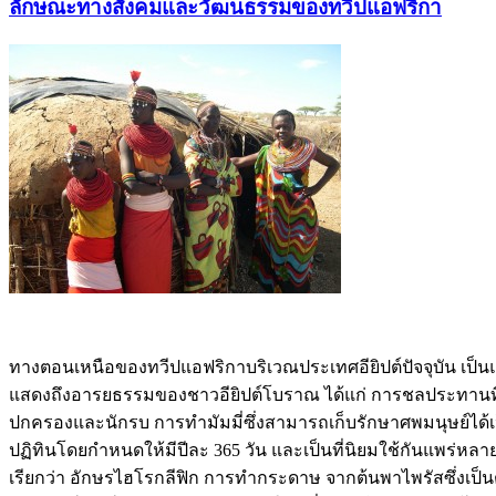
ลักษณะทางสังคมและวัฒนธรรมของทวีปแอฟริกา
ทางตอนเหนือของทวีปแอฟริกาบริเวณประเทศอียิปต์ปัจจุบัน เป็นแหล่ง
แสดงถึงอารยธรรมของชาวอียิปต์โบราณ ได้แก่ การชลประทานที่ส
ปกครองและนักรบ การทำมัมมี่ซึ่งสามารถเก็บรักษาศพมนุษย์ได้เป็
ปฏิทินโดยกำหนดให้มีปีละ 365 วัน และเป็นที่นิยมใช้กันแพร่หลาย
เรียกว่า อักษรไฮโรกลีฟิก การทำกระดาษ จากต้นพาไพรัสซึ่งเป็นต