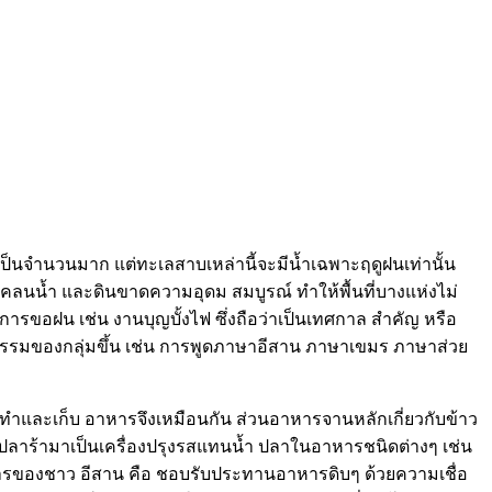
เป็นจำนวนมาก แต่ทะเลสาบเหล่านี้จะมีน้ำเฉพาะฤดูฝนเท่านั้น
าดแคลนน้ำ และดินขาดความอุดม สมบูรณ์ ทำให้พื้นที่บางแห่งไม่
การขอฝน เช่น งานบุญบั้งไฟ ซึ่งถือว่าเป็นเทศกาล สำคัญ หรือ
ธรรมของกลุ่มขึ้น เช่น การพูดภาษาอีสาน ภาษาเขมร ภาษาส่วย
ารทำและเก็บ อาหารจึงเหมือนกัน ส่วนอาหารจานหลักเกี่ยวกับข้าว
น้ำปลาร้ามาเป็นเครื่องปรุงรสแทนน้ำ ปลาในอาหารชนิดต่างๆ เช่น
อาหารของชาว อีสาน คือ ชอบรับประทานอาหารดิบๆ ด้วยความเชื่อ