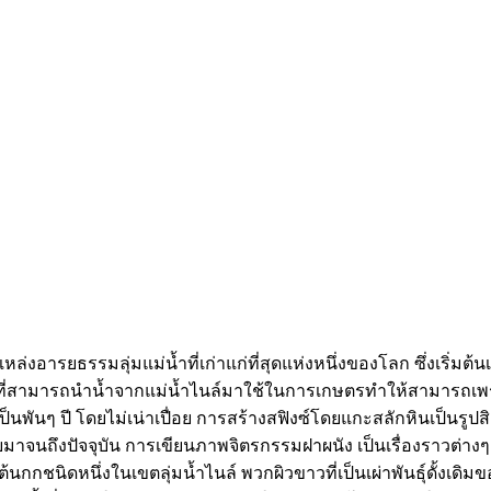
อารยธรรมลุ่มแม่น้ำที่เก่าแก่ที่สุดแห่งหนึ่งของโลก ซึ่งเริ่มต้นเม
ามารถนำน้ำจากแม่น้ำไนล์มาใช้ในการเกษตรทำให้สามารถเพระปลูก
นพันๆ ปี โดยไม่เน่าเปื่อย การสร้างสฟิงซ์โดยแกะสลักหินเป็นรูป
มาจนถึงปัจจุบัน การเขียนภาพจิตรกรรมฝาผนัง เป็นเรื่องราวต่างๆ 
้นกกชนิดหนึ่งในเขตลุ่มน้ำไนล์ พวกผิวขาวที่เป็นเผ่าพันธุ์ดั้งเ