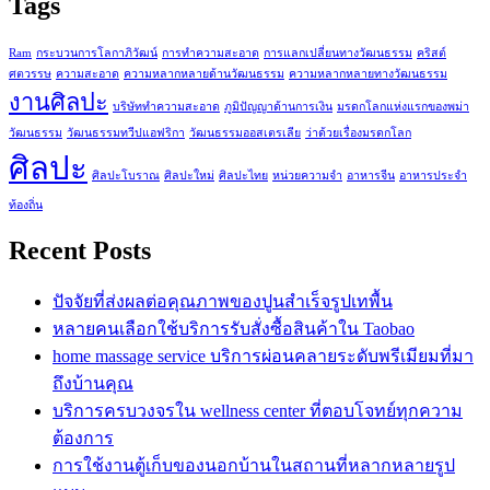
Tags
Ram
กระบวนการโลกาภิวัฒน์
การทำความสะอาด
การแลกเปลี่ยนทางวัฒนธรรม
คริสต์
ศตวรรษ
ความสะอาด
ความหลากหลายด้านวัฒนธรรม
ความหลากหลายทางวัฒนธรรม
งานศิลปะ
บริษัททำความสะอาด
ภูมิปัญญาด้านการเงิน
มรดกโลกแห่งแรกของพม่า
วัฒนธรรม
วัฒนธรรมทวีปแอฟริกา
วัฒนธรรมออสเตรเลีย
ว่าด้วยเรื่องมรดกโลก
ศิลปะ
ศิลปะโบราณ
ศิลปะใหม่
ศิลปะไทย
หน่วยความจำ
อาหารจีน
อาหารประจำ
ท้องถิ่น
Recent Posts
ปัจจัยที่ส่งผลต่อคุณภาพของปูนสำเร็จรูปเทพื้น
หลายคนเลือกใช้บริการรับสั่งซื้อสินค้าใน Taobao
home massage service บริการผ่อนคลายระดับพรีเมียมที่มา
ถึงบ้านคุณ
บริการครบวงจรใน wellness center ที่ตอบโจทย์ทุกความ
ต้องการ
การใช้งานตู้เก็บของนอกบ้านในสถานที่หลากหลายรูป