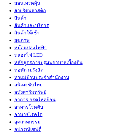
สอนเทรดหุ้น
สายรัดพลาสติก
สินค้า
สินค้าและบริการ
สินค้าให้เช้า
สุขภาพ
หม้อแปลงไฟฟ้า
หลอดไฟ LED
หลักสูตรการปฐมพยาบาลเบื้องต้น
หอพัก ม.รังสิต
หาแม่บ้านประจำสำนักงาน
อนิเมะซับไทย
อหังสาริมทรัพย์
อาการ กรดไหลย้อน
อาหารโรคตับ
อาหารโรคไต
อุตสาหกรรม
อุปกรณ์เซฟตี้