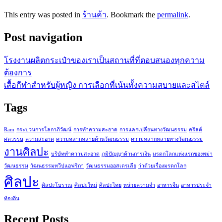
This entry was posted in
ร้านค้า
. Bookmark the
permalink
.
Post navigation
โรงงานผลิตกระเป๋าของเราเป็นสถานที่ที่ตอบสนองทุกความ
ต้องการ
เสื้อกีฬาสำหรับผู้หญิง การเลือกที่เน้นทั้งความสบายและสไตล์
Tags
Ram
กระบวนการโลกาภิวัฒน์
การทำความสะอาด
การแลกเปลี่ยนทางวัฒนธรรม
คริสต์
ศตวรรษ
ความสะอาด
ความหลากหลายด้านวัฒนธรรม
ความหลากหลายทางวัฒนธรรม
งานศิลปะ
บริษัททำความสะอาด
ภูมิปัญญาด้านการเงิน
มรดกโลกแห่งแรกของพม่า
วัฒนธรรม
วัฒนธรรมทวีปแอฟริกา
วัฒนธรรมออสเตรเลีย
ว่าด้วยเรื่องมรดกโลก
ศิลปะ
ศิลปะโบราณ
ศิลปะใหม่
ศิลปะไทย
หน่วยความจำ
อาหารจีน
อาหารประจำ
ท้องถิ่น
Recent Posts