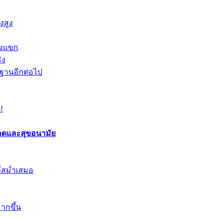
งสูง
องแขก
ิง
นฐานอีกต่อไป
!
อาดและสุขอนามัย
ี่สม่ำเสมอ
ากขึ้น