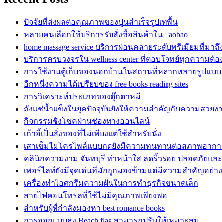
ปัจจัยที่ส่งผลต่อคุณภาพของปูนสำเร็จรูปเทพื้น
หลายคนเลือกใช้บริการรับสั่งซื้อสินค้าใน Taobao
home massage service บริการผ่อนคลายระดับพรีเมียมที่มาถ
บริการครบวงจรใน wellness center ที่ตอบโจทย์ทุกความต้
การใช้งานตู้เก็บของนอกบ้านในสถานที่หลากหลายรูปแบบ
อีกหนึ่งความได้เปรียบของ free books reading sites
การวิเคราะห์ประเภทของตุ๊กตาหมี
ถังแช่น้ำแข็งในยุคปัจจุบันยังให้ความสำคัญกับความสวยง
กิจกรรมชิงโชคผ่านช่องทางออนไลน์
เก้าอี้เป็นสิ่งของที่ไม่เพียงแต่ใช้สำหรับนั่ง
เสาเข็มไมโครไพล์แบบกดยังมีความทนทานต่อสภาพอากา
คลินิกความงาม จันทบุรี ทำหน้าใส ลดริ้วรอย ปลอดภัยและ
เพอร์ไลท์ยังมีจุดเด่นที่มักถูกมองข้ามแต่มีความสำคัญอย่างย
เครื่องทำไอศกรีมความฝันในการทำธุรกิจขนาดเล็ก
สายไฟคอนโทรลที่ใช้ไม่มีคุณภาพเพียงพอ
สำหรับผู้ที่กำลังมองหา best romance books
การออกแบบธง Beach flag สามารถปรับให้เหมาะสม