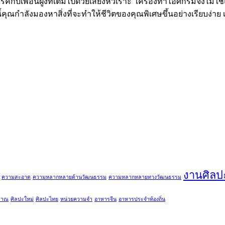
์กับเพื่อนฝูงที่เต็มไปด้วยเสียงหัวเราะ เครื่องทำไอศกรีมจึงไม่ใ
้คุณกำลังมองหาสิ่งที่จะทำให้ชีวิตของคุณพิเศษขึ้นอย่างเรียบง่า
งานศิลป
ความสะอาด
ความหลากหลายด้านวัฒนธรรม
ความหลากหลายทางวัฒนธรรม
ราณ
ศิลปะใหม่
ศิลปะไทย
หน่วยความจำ
อาหารจีน
อาหารประจำท้องถิ่น