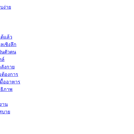
ยบง่าย
ด้แล้ว
ลเชิงลึก
ป็นตัวตน
ตล์
ำลังกาย
มต้องการ
บมื้ออาหาร
ทธิภาพ
ำงาน
กสบาย