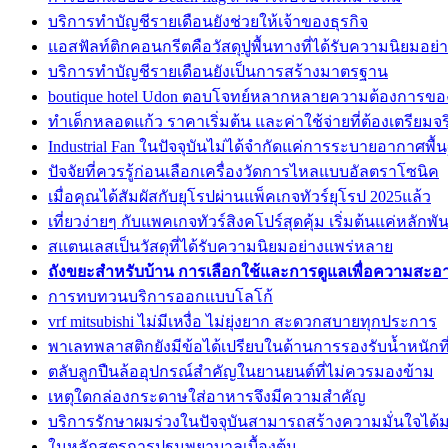
บริการทำบัญชีรายเดือนยังช่วยให้เจ้าของธุรกิจ
แอสฟัลท์ติกคอนกรีตคือวัสดุปูพื้นทางที่ได้รับความนิยมอย่า
บริการทำบัญชีรายเดือนยังเป็นการสร้างมาตรฐาน
boutique hotel Udon ตอบโจทย์หลากหลายความต้องการข
ทำเด็กหลอดแก้ว ราคาเริ่มต้น และค่าใช้จ่ายที่ต้องเตรียมจร
Industrial Fan ในปัจจุบันไม่ได้จำกัดแค่การระบายอากาศพื้
ปัจจัยที่ควรรู้ก่อนเลือกเครื่องวัดการไหลแบบอัลตราโซนิค
เมื่อคุณได้สัมผัสกับยุโรปผ่านแพ็คเกจทัวร์ยุโรป 2025แล้ว
เที่ยวง่ายๆ กับแพคเกจทัวร์สิงคโปร์สุดคุ้ม เริ่มต้นแค่หลักพัน
สแตนเลสเป็นวัสดุที่ได้รับความนิยมอย่างแพร่หลาย
ถังขยะสำหรับบ้าน การเลือกใช้และการดูแลเพื่อความสะ
การทบทวนบริการออกแบบโลโก้
vrf mitsubishi ไม่มีเหงื่อ ไม่ยุ่งยาก สะดวกสบายทุกประการ
พาเลทพลาสติกยังมีข้อได้เปรียบในด้านการรองรับน้ำหนักท
ตลับลูกปืนล้ออุปกรณ์สำคัญในยานยนต์ที่ไม่ควรมองข้าม
เหตุใดกล่องกระดาษใส่อาหารจึงมีความสำคัญ
บริการรักษาผมร่วงในปัจจุบันสามารถสร้างความมั่นใจได้ม
ในหลักสูตรการปฐมพยาบาลเบื้องต้น