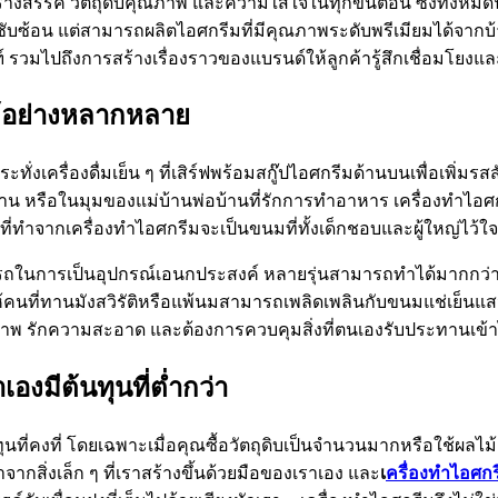
งสรรค์ วัตถุดิบคุณภาพ และความใส่ใจในทุกขั้นตอน ซึ่งทั้งหมดนี้เ
กรซับซ้อน แต่สามารถผลิตไอศกรีมที่มีคุณภาพระดับพรีเมียมได้จา
ฑ์ รวมไปถึงการสร้างเรื่องราวของแบรนด์ให้ลูกค้ารู้สึกเชื่อมโยงแ
 ได้อย่างหลากหลาย
กระทั่งเครื่องดื่มเย็น ๆ ที่เสิร์ฟพร้อมสกู๊ปไอศกรีมด้านบนเพื่อเ
 หรือในมุมของแม่บ้านพ่อบ้านที่รักการทำอาหาร เครื่องทำไอศกร
มดที่ทำจากเครื่องทำไอศกรีมจะเป็นขนมที่ทั้งเด็กชอบและผู้ใหญ่ไว้ใจ
ในการเป็นอุปกรณ์เอนกประสงค์ หลายรุ่นสามารถทำได้มากกว่าแค่ไ
นที่ทานมังสวิรัติหรือแพ้นมสามารถเพลิดเพลินกับขนมแช่เย็นแสนอร
สุขภาพ รักความสะอาด และต้องการควบคุมสิ่งที่ตนเองรับประทานเข
เองมีต้นทุนที่ต่ำกว่า
ี่คงที่ โดยเฉพาะเมื่อคุณซื้อวัตถุดิบเป็นจำนวนมากหรือใช้ผลไม
จากสิ่งเล็ก ๆ ที่เราสร้างขึ้นด้วยมือของเราเอง และ
เ
ครื่องทำไอศกร