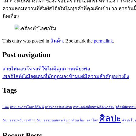
ไม่ว่าจะเป็นช่วงเวลาของครอบครัวกับไอศกรีมที่ทำเอง การสังสรรค
ความหอมหวานที่สัมผัสได้จริงในทุกคำที่คุณตักเข้าปาก หากวันนี
นิดเดียว
This entry was posted in
สินค้า
. Bookmark the
permalink
.
Post navigation
สายไฟคอนโทรลที่ใช้ไม่มีคุณภาพเพียงพอ
เพอร์ไลท์ยังมีจุดเด่นที่มักถูกมองข้ามแต่มีความสำคัญอย่างยิ่ง
Tags
Ram
กระบวนการโลกาภิวัฒน์
การทำความสะอาด
การแลกเปลี่ยนทางวัฒนธรรม
คริสต์ศตวรรษ
ศิลปะ
วัฒนธรรมทวีปแอฟริกา
วัฒนธรรมออสเตรเลีย
ว่าด้วยเรื่องมรดกโลก
ศิลปะโบ
Recent Posts