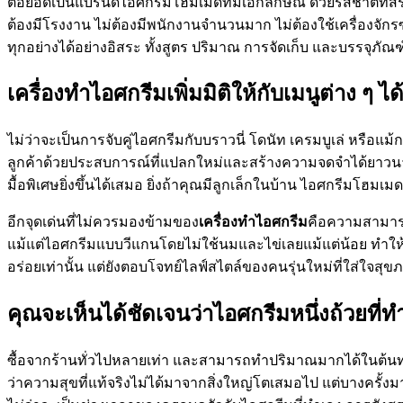
ต่อยอดเป็นแบรนด์ไอศกรีมโฮมเมดที่มีเอกลักษณ์ ด้วยรสชาติที่สร้า
ต้องมีโรงงาน ไม่ต้องมีพนักงานจำนวนมาก ไม่ต้องใช้เครื่องจั
ทุกอย่างได้อย่างอิสระ ทั้งสูตร ปริมาณ การจัดเก็บ และบรรจุภัณ
เครื่องทำไอศกรีมเพิ่มมิติให้กับเมนูต่าง ๆ
ไม่ว่าจะเป็นการจับคู่ไอศกรีมกับบราวนี่ โดนัท เครมบูเล่ หรือแม้
ลูกค้าด้วยประสบการณ์ที่แปลกใหม่และสร้างความจดจำได้ยาวนาน
มื้อพิเศษยิ่งขึ้นได้เสมอ ยิ่งถ้าคุณมีลูกเล็กในบ้าน ไอศกรีมโฮมเ
อีกจุดเด่นที่ไม่ควรมองข้ามของ
เครื่องทำไอศกรีม
คือความสามารถ
แม้แต่ไอศกรีมแบบวีแกนโดยไม่ใช้นมและไข่เลยแม้แต่น้อย ทำให้ค
อร่อยเท่านั้น แต่ยังตอบโจทย์ไลฟ์สไตล์ของคนรุ่นใหม่ที่ใส่ใจ
คุณจะเห็นได้ชัดเจนว่าไอศกรีมหนึ่งถ้วยที่ทำ
ซื้อจากร้านทั่วไปหลายเท่า และสามารถทำปริมาณมากได้ในต้นทุนท
ว่าความสุขที่แท้จริงไม่ได้มาจากสิ่งใหญ่โตเสมอไป แต่บางครั้งมา