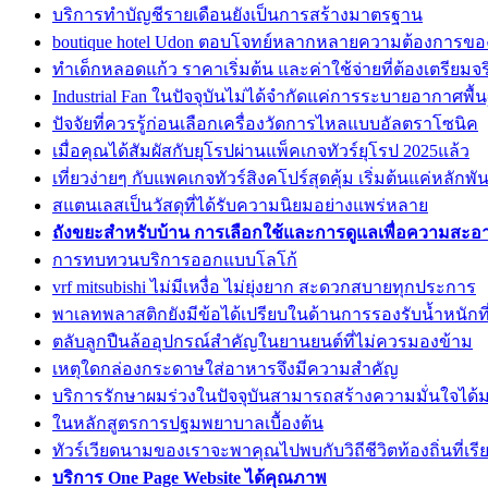
บริการทำบัญชีรายเดือนยังเป็นการสร้างมาตรฐาน
boutique hotel Udon ตอบโจทย์หลากหลายความต้องการข
ทำเด็กหลอดแก้ว ราคาเริ่มต้น และค่าใช้จ่ายที่ต้องเตรียมจร
Industrial Fan ในปัจจุบันไม่ได้จำกัดแค่การระบายอากาศพื้
ปัจจัยที่ควรรู้ก่อนเลือกเครื่องวัดการไหลแบบอัลตราโซนิค
เมื่อคุณได้สัมผัสกับยุโรปผ่านแพ็คเกจทัวร์ยุโรป 2025แล้ว
เที่ยวง่ายๆ กับแพคเกจทัวร์สิงคโปร์สุดคุ้ม เริ่มต้นแค่หลักพัน
สแตนเลสเป็นวัสดุที่ได้รับความนิยมอย่างแพร่หลาย
ถังขยะสำหรับบ้าน การเลือกใช้และการดูแลเพื่อความสะ
การทบทวนบริการออกแบบโลโก้
vrf mitsubishi ไม่มีเหงื่อ ไม่ยุ่งยาก สะดวกสบายทุกประการ
พาเลทพลาสติกยังมีข้อได้เปรียบในด้านการรองรับน้ำหนักท
ตลับลูกปืนล้ออุปกรณ์สำคัญในยานยนต์ที่ไม่ควรมองข้าม
เหตุใดกล่องกระดาษใส่อาหารจึงมีความสำคัญ
บริการรักษาผมร่วงในปัจจุบันสามารถสร้างความมั่นใจได้ม
ในหลักสูตรการปฐมพยาบาลเบื้องต้น
ทัวร์เวียดนามของเราจะพาคุณไปพบกับวิถีชีวิตท้องถิ่นที่เรี
บริการ One Page Website ได้คุณภาพ