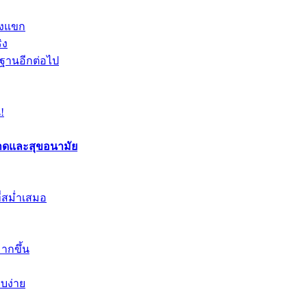
องแขก
ิง
นฐานอีกต่อไป
!
อาดและสุขอนามัย
ี่สม่ำเสมอ
ากขึ้น
ยบง่าย