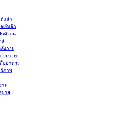
ด้แล้ว
ลเชิงลึก
ป็นตัวตน
ตล์
ำลังกาย
มต้องการ
บมื้ออาหาร
ทธิภาพ
ำงาน
กสบาย