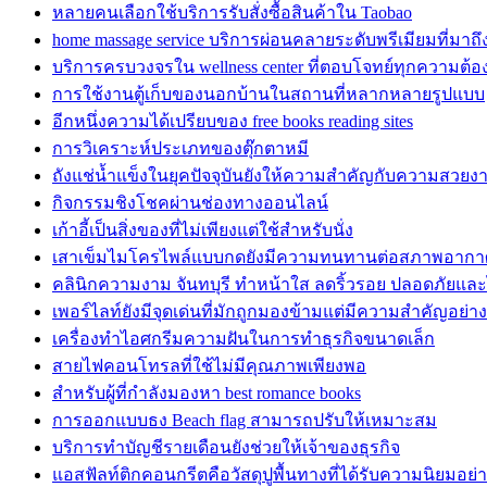
หลายคนเลือกใช้บริการรับสั่งซื้อสินค้าใน Taobao
home massage service บริการผ่อนคลายระดับพรีเมียมที่มาถ
บริการครบวงจรใน wellness center ที่ตอบโจทย์ทุกความต้
การใช้งานตู้เก็บของนอกบ้านในสถานที่หลากหลายรูปแบบ
อีกหนึ่งความได้เปรียบของ free books reading sites
การวิเคราะห์ประเภทของตุ๊กตาหมี
ถังแช่น้ำแข็งในยุคปัจจุบันยังให้ความสำคัญกับความสวยง
กิจกรรมชิงโชคผ่านช่องทางออนไลน์
เก้าอี้เป็นสิ่งของที่ไม่เพียงแต่ใช้สำหรับนั่ง
เสาเข็มไมโครไพล์แบบกดยังมีความทนทานต่อสภาพอากา
คลินิกความงาม จันทบุรี ทำหน้าใส ลดริ้วรอย ปลอดภัยและ
เพอร์ไลท์ยังมีจุดเด่นที่มักถูกมองข้ามแต่มีความสำคัญอย่างย
เครื่องทำไอศกรีมความฝันในการทำธุรกิจขนาดเล็ก
สายไฟคอนโทรลที่ใช้ไม่มีคุณภาพเพียงพอ
สำหรับผู้ที่กำลังมองหา best romance books
การออกแบบธง Beach flag สามารถปรับให้เหมาะสม
บริการทำบัญชีรายเดือนยังช่วยให้เจ้าของธุรกิจ
แอสฟัลท์ติกคอนกรีตคือวัสดุปูพื้นทางที่ได้รับความนิยมอย่า