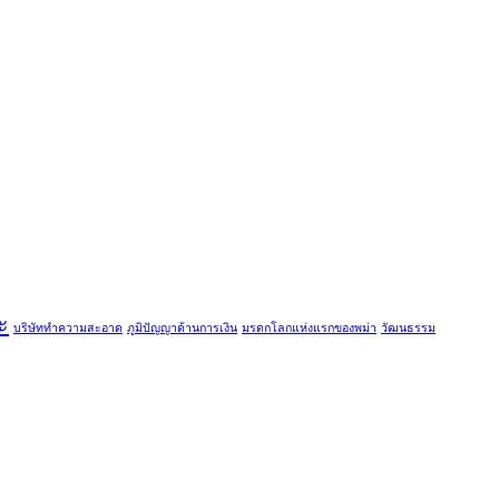
ะ
บริษัททำความสะอาด
ภูมิปัญญาด้านการเงิน
มรดกโลกแห่งแรกของพม่า
วัฒนธรรม