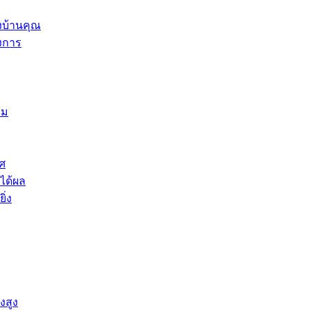
ึงบ้านคุณ
องการ
าม
ศ
ได้ผล
ิ่ง
งสูง