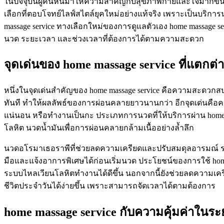
ในปัจจุบันผู้คนหันมาให้ความสำคัญกับสุขภาพกายและใจมากขึ้น 
เลือกที่ตอบโจทย์ไลฟ์สไตล์ยุคใหม่อย่างแท้จริง เพราะเป็นบริกา
massage service ทางเลือกใหม่ของการดูแลตัวเอง home massage 
นวด ระยะเวลา และช่วงเวลาที่ต้องการได้ตามความสะดวก
จุดเด่นของ home massage service ที่แตกต่
หนึ่งในจุดเด่นสำคัญของ home massage service คือความสะดวกส
ทันที ทำให้ผลลัพธ์ของการผ่อนคลายยาวนานกว่า อีกจุดเด่นคือความ
แน่นอน หรือทำงานเป็นกะ ประเภทการนวดที่ให้บริการผ่าน home m
โลหิต นวดน้ำมันเพื่อการผ่อนคลายกล้ามเนื้ออย่างล้ำลึก
นวดอโรมาเธอราพีที่ช่วยลดความเครียดและปรับสมดุลอารมณ์ รวมถ
มือและแจ้งอาการพิเศษได้ก่อนเริ่มนวด ประโยชน์ของการใช้ hom
ระบบไหลเวียนโลหิตทำงานได้ดีขึ้น นอกจากนี้ยังช่วยลดความเคร
ชีวิตประจำวันได้ง่ายขึ้น เพราะสามารถจัดเวลาได้ตามต้องการ
home massage service กับความคุ้มค่าในร