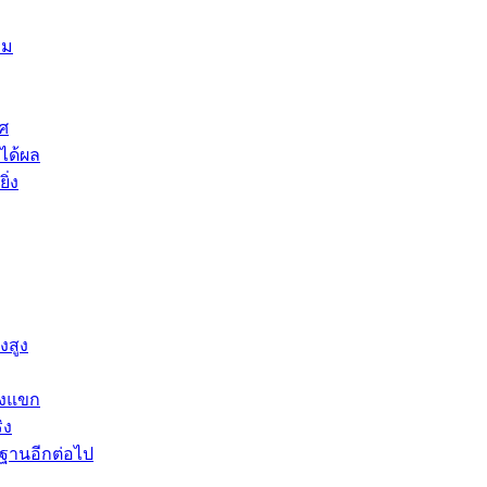
าม
ศ
ได้ผล
ิ่ง
งสูง
องแขก
ิง
นฐานอีกต่อไป