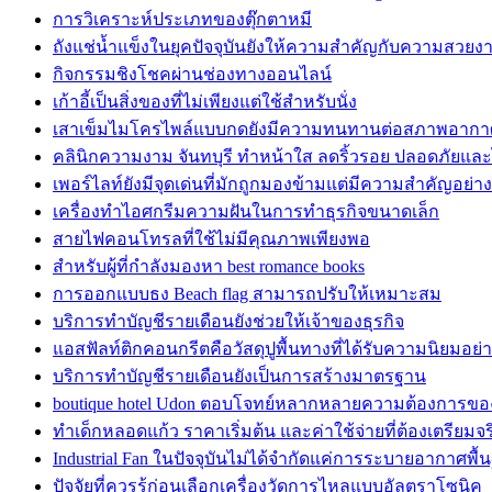
การวิเคราะห์ประเภทของตุ๊กตาหมี
ถังแช่น้ำแข็งในยุคปัจจุบันยังให้ความสำคัญกับความสวยง
กิจกรรมชิงโชคผ่านช่องทางออนไลน์
เก้าอี้เป็นสิ่งของที่ไม่เพียงแต่ใช้สำหรับนั่ง
เสาเข็มไมโครไพล์แบบกดยังมีความทนทานต่อสภาพอากา
คลินิกความงาม จันทบุรี ทำหน้าใส ลดริ้วรอย ปลอดภัยและ
เพอร์ไลท์ยังมีจุดเด่นที่มักถูกมองข้ามแต่มีความสำคัญอย่างย
เครื่องทำไอศกรีมความฝันในการทำธุรกิจขนาดเล็ก
สายไฟคอนโทรลที่ใช้ไม่มีคุณภาพเพียงพอ
สำหรับผู้ที่กำลังมองหา best romance books
การออกแบบธง Beach flag สามารถปรับให้เหมาะสม
บริการทำบัญชีรายเดือนยังช่วยให้เจ้าของธุรกิจ
แอสฟัลท์ติกคอนกรีตคือวัสดุปูพื้นทางที่ได้รับความนิยมอย่า
บริการทำบัญชีรายเดือนยังเป็นการสร้างมาตรฐาน
boutique hotel Udon ตอบโจทย์หลากหลายความต้องการข
ทำเด็กหลอดแก้ว ราคาเริ่มต้น และค่าใช้จ่ายที่ต้องเตรียมจร
Industrial Fan ในปัจจุบันไม่ได้จำกัดแค่การระบายอากาศพื้
ปัจจัยที่ควรรู้ก่อนเลือกเครื่องวัดการไหลแบบอัลตราโซนิค