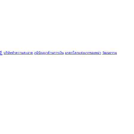
ะ
บริษัททำความสะอาด
ภูมิปัญญาด้านการเงิน
มรดกโลกแห่งแรกของพม่า
วัฒนธรรม