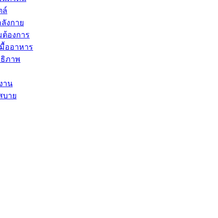
ตล์
ำลังกาย
มต้องการ
บมื้ออาหาร
ทธิภาพ
ำงาน
กสบาย