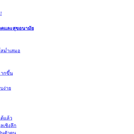
!
อาดและสุขอนามัย
ี่สม่ำเสมอ
ากขึ้น
ยบง่าย
ด้แล้ว
ลเชิงลึก
ป็นตัวตน