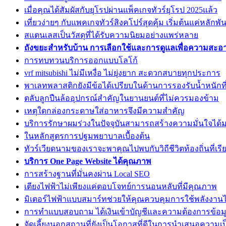
เมื่อคุณได้สัมผัสกับยุโรปผ่านแพ็คเกจทัวร์ยุโรป 2025แล้ว
เที่ยวง่ายๆ กับแพคเกจทัวร์สิงคโปร์สุดคุ้ม เริ่มต้นแค่หลักพัน
สแตนเลสเป็นวัสดุที่ได้รับความนิยมอย่างแพร่หลาย
ถังขยะสำหรับบ้าน การเลือกใช้และการดูแลเพื่อความสะ
การทบทวนบริการออกแบบโลโก้
vrf mitsubishi ไม่มีเหงื่อ ไม่ยุ่งยาก สะดวกสบายทุกประการ
พาเลทพลาสติกยังมีข้อได้เปรียบในด้านการรองรับน้ำหนักท
ตลับลูกปืนล้ออุปกรณ์สำคัญในยานยนต์ที่ไม่ควรมองข้าม
เหตุใดกล่องกระดาษใส่อาหารจึงมีความสำคัญ
บริการรักษาผมร่วงในปัจจุบันสามารถสร้างความมั่นใจได้ม
ในหลักสูตรการปฐมพยาบาลเบื้องต้น
ทัวร์เวียดนามของเราจะพาคุณไปพบกับวิถีชีวิตท้องถิ่นที่เรี
บริการ One Page Website ได้คุณภาพ
การสร้างฐานที่มั่นคงผ่าน Local SEO
เตียงไฟฟ้าไม่เพียงแค่ตอบโจทย์การนอนหลับที่มีคุณภาพ
มิเตอร์ไฟฟ้าแบบสมาร์ทช่วยให้คุณควบคุมการใช้พลังงานไ
การทำแบบสอบถาม ได้เงินเข้าบัญชีและความต้องการข้อมู
จัดเลี้ยงนอกสถานที่ยังเป็นโอกาสที่ดีในการนำเสนอความเ