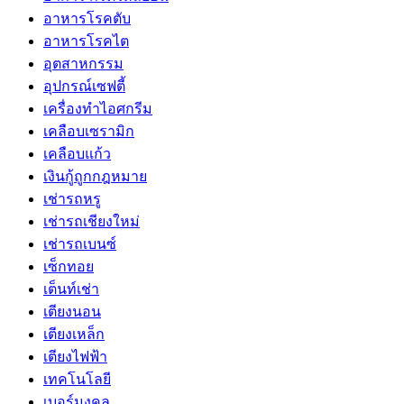
อาหารโรคตับ
อาหารโรคไต
อุตสาหกรรม
อุปกรณ์เซฟตี้
เครื่องทำไอศกรีม
เคลือบเซรามิก
เคลือบแก้ว
เงินกู้ถูกกฎหมาย
เช่ารถหรู
เช่ารถเชียงใหม่
เช่ารถเบนซ์
เซ็กทอย
เต็นท์เช่า
เตียงนอน
เตียงเหล็ก
เตียงไฟฟ้า
เทคโนโลยี
เบอร์มงคล