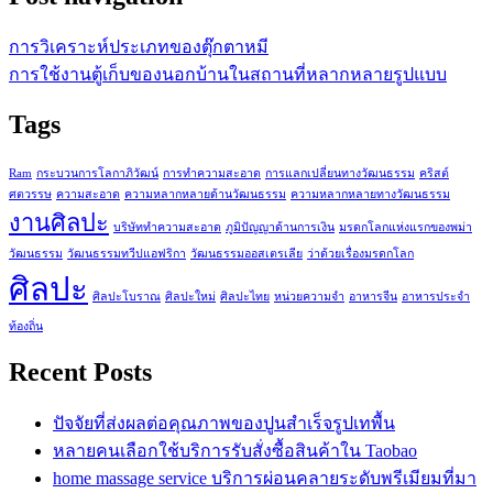
การวิเคราะห์ประเภทของตุ๊กตาหมี
การใช้งานตู้เก็บของนอกบ้านในสถานที่หลากหลายรูปแบบ
Tags
Ram
กระบวนการโลกาภิวัฒน์
การทำความสะอาด
การแลกเปลี่ยนทางวัฒนธรรม
คริสต์
ศตวรรษ
ความสะอาด
ความหลากหลายด้านวัฒนธรรม
ความหลากหลายทางวัฒนธรรม
งานศิลปะ
บริษัททำความสะอาด
ภูมิปัญญาด้านการเงิน
มรดกโลกแห่งแรกของพม่า
วัฒนธรรม
วัฒนธรรมทวีปแอฟริกา
วัฒนธรรมออสเตรเลีย
ว่าด้วยเรื่องมรดกโลก
ศิลปะ
ศิลปะโบราณ
ศิลปะใหม่
ศิลปะไทย
หน่วยความจำ
อาหารจีน
อาหารประจำ
ท้องถิ่น
Recent Posts
ปัจจัยที่ส่งผลต่อคุณภาพของปูนสำเร็จรูปเทพื้น
หลายคนเลือกใช้บริการรับสั่งซื้อสินค้าใน Taobao
home massage service บริการผ่อนคลายระดับพรีเมียมที่มา