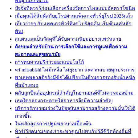
พื้นฐานอีกต่อไป
ปัจจัยที่ควรรู้ก่อนเลือกเครื่องวัดการไหลแบบอัลตราโซนิค
เมื่อคุณได้สัมผัสกับยุโรปผ่านแพ็คเกจทัวร์ยุโรป 2025แล้ว
เที่ยวง่ายๆ กับแพคเกจทัวร์สิงคโปร์สุดคุ้ม เริ่มต้นแค่หลัก
พัน!
สแตนเลสเป็นวัสดุที่ได้รับความนิยมอย่างแพร่หลาย
ถังขยะสำหรับบ้าน การเลือกใช้และการดูแลเพื่อความ
สะอาดและสุขอนามัย
การทบทวนบริการออกแบบโลโก้
vrf mitsubishi ไม่มีเหงื่อ ไม่ยุ่งยาก สะดวกสบายทุกประการ
พาเลทพลาสติกยังมีข้อได้เปรียบในด้านการรองรับน้ำหนัก
ที่สม่ำเสมอ
ตลับลูกปืนล้ออุปกรณ์สำคัญในยานยนต์ที่ไม่ควรมองข้าม
เหตุใดกล่องกระดาษใส่อาหารจึงมีความสำคัญ
บริการรักษาผมร่วงในปัจจุบันสามารถสร้างความมั่นใจได้
มากขึ้น
ในหลักสูตรการปฐมพยาบาลเบื้องต้น
ทัวร์เวียดนามของเราจะพาคุณไปพบกับวิถีชีวิตท้องถิ่นที่