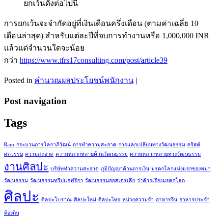
ยกเว้นดังต่อไปนี้
การยกเว้นจะจำกัดอยู่ที่เงินเดือนครึ่งเดือน (ตามค่าเฉลี่ย 10
เดือนล่าสุด) สำหรับแต่ละปีที่จบการทำงานหรือ 1,000,000 INR
แล้วแต่จำนวนใดจะน้อย
กว่า
https://www.tfrs17consulting.com/post/article39
Posted in
คำนวณผลประโยชน์พนักงาน
|
Post navigation
Tags
Ram
กระบวนการโลกาภิวัฒน์
การทำความสะอาด
การแลกเปลี่ยนทางวัฒนธรรม
คริสต์
ศตวรรษ
ความสะอาด
ความหลากหลายด้านวัฒนธรรม
ความหลากหลายทางวัฒนธรรม
งานศิลปะ
บริษัททำความสะอาด
ภูมิปัญญาด้านการเงิน
มรดกโลกแห่งแรกของพม่า
วัฒนธรรม
วัฒนธรรมทวีปแอฟริกา
วัฒนธรรมออสเตรเลีย
ว่าด้วยเรื่องมรดกโลก
ศิลปะ
ศิลปะโบราณ
ศิลปะใหม่
ศิลปะไทย
หน่วยความจำ
อาหารจีน
อาหารประจำ
ท้องถิ่น