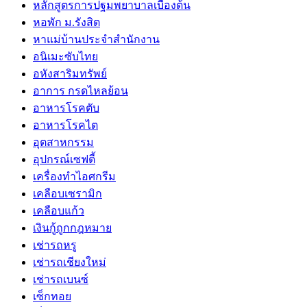
หลักสูตรการปฐมพยาบาลเบื้องต้น
หอพัก ม.รังสิต
หาแม่บ้านประจำสำนักงาน
อนิเมะซับไทย
อหังสาริมทรัพย์
อาการ กรดไหลย้อน
อาหารโรคตับ
อาหารโรคไต
อุตสาหกรรม
อุปกรณ์เซฟตี้
เครื่องทำไอศกรีม
เคลือบเซรามิก
เคลือบแก้ว
เงินกู้ถูกกฎหมาย
เช่ารถหรู
เช่ารถเชียงใหม่
เช่ารถเบนซ์
เซ็กทอย