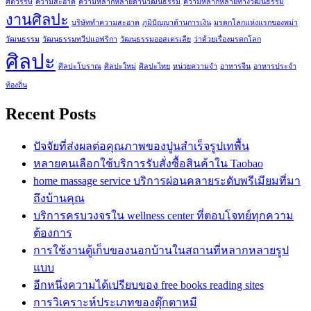
ศตวรรษ
ความสะอาด
ความหลากหลายด้านวัฒนธรรม
ความหลากหลายทางวัฒนธรรม
งานศิลปะ
บริษัททำความสะอาด
ภูมิปัญญาด้านการเงิน
มรดกโลกแห่งแรกของพม่า
วัฒนธรรม
วัฒนธรรมทวีปแอฟริกา
วัฒนธรรมออสเตรเลีย
ว่าด้วยเรื่องมรดกโลก
ศิลปะ
ศิลปะโบราณ
ศิลปะใหม่
ศิลปะไทย
หน่วยความจำ
อาหารจีน
อาหารประจำ
ท้องถิ่น
Recent Posts
ปัจจัยที่ส่งผลต่อคุณภาพของปูนสำเร็จรูปเทพื้น
หลายคนเลือกใช้บริการรับสั่งซื้อสินค้าใน Taobao
home massage service บริการผ่อนคลายระดับพรีเมียมที่มา
ถึงบ้านคุณ
บริการครบวงจรใน wellness center ที่ตอบโจทย์ทุกความ
ต้องการ
การใช้งานตู้เก็บของนอกบ้านในสถานที่หลากหลายรูป
แบบ
อีกหนึ่งความได้เปรียบของ free books reading sites
การวิเคราะห์ประเภทของตุ๊กตาหมี