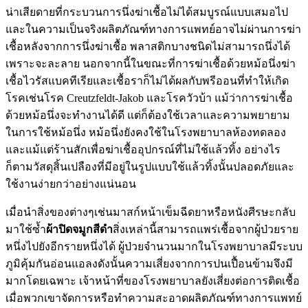
น่าเสียดายที่กระบวนการนึ่งฆ่าเชื้อไม่ได้สมบูรณ์แบบเสมอไป
และในความเป็นจริงผลิตภัณฑ์ทางการแพทย์อาจไม่ผ่านการฆ่า
เชื้อหลังจากการนึ่งฆ่าเชื้อ พลาสติกบางชนิดไม่สามารถนึ่งได้
เพราะจะละลาย นอกจากนี้ในขณะที่การฆ่าเชื้อด้วยหม้อนึ่งฆ่า
เชื้อไวรัสแบคทีเรียและเชื้อราก็ไม่ได้ผลกับพรีออนที่ทำให้เกิด
โรคเช่นโรค Creutzfeldt-Jakob และโรควัวบ้า แม้ว่าการฆ่าเชื้อ
ด้วยหม้อนึ่งจะทำงานได้ดี แต่ก็ต้องใช้เวลาและความพยายาม
ในการใช้หม้อนึ่ง หม้อนึ่งยังคงใช้ในโรงพยาบาลห้องทดลอง
และแม้แต่ร้านสักเพื่อฆ่าเชื้ออุปกรณ์ที่ไม่ใช้แล้วทิ้ง อย่างไร
ก็ตามวัสดุสิ้นเปลืองที่มีอยู่ในรูปแบบใช้แล้วทิ้งนั้นปลอดภัยและ
ใช้งานง่ายกว่าอย่างแน่นอน
เมื่อนำสิ่งของต่างๆเช่นมาสก์หน้าเข็มฉีดยาหรือหนังศีรษะกลับ
มาใช้ซ้ำ
ผ้าปิดจมูกสีดํา
สิ่งเหล่านี้สามารถแพร่เชื้อจากผู้ป่วยราย
หนึ่งไปยังอีกรายหนึ่งได้ ผู้ป่วยจำนวนมากในโรงพยาบาลมีระบบ
ภูมิคุ้มกันอ่อนแอลงดังนั้นความเสี่ยงจากการปนเปื้อนข้ามจึงมี
มากโดยเฉพาะ เจ้าหน้าที่ของโรงพยาบาลยังเสี่ยงต่อการติดเชื้อ
เมื่อพวกเขาจัดการหรือทำความสะอาดผลิตภัณฑ์ทางการแพทย์