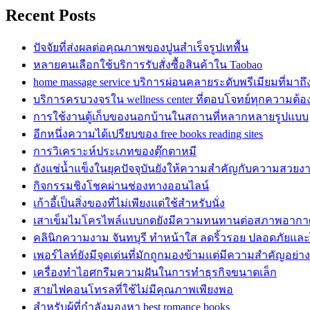
Recent Posts
ปัจจัยที่ส่งผลต่อคุณภาพของปูนสำเร็จรูปเทพื้น
หลายคนเลือกใช้บริการรับสั่งซื้อสินค้าใน Taobao
home massage service บริการผ่อนคลายระดับพรีเมียมที่มาถ
บริการครบวงจรใน wellness center ที่ตอบโจทย์ทุกความต้
การใช้งานตู้เก็บของนอกบ้านในสถานที่หลากหลายรูปแบบ
อีกหนึ่งความได้เปรียบของ free books reading sites
การวิเคราะห์ประเภทของตุ๊กตาหมี
ถังแช่น้ำแข็งในยุคปัจจุบันยังให้ความสำคัญกับความสวยง
กิจกรรมชิงโชคผ่านช่องทางออนไลน์
เก้าอี้เป็นสิ่งของที่ไม่เพียงแต่ใช้สำหรับนั่ง
เสาเข็มไมโครไพล์แบบกดยังมีความทนทานต่อสภาพอากา
คลินิกความงาม จันทบุรี ทำหน้าใส ลดริ้วรอย ปลอดภัยและ
เพอร์ไลท์ยังมีจุดเด่นที่มักถูกมองข้ามแต่มีความสำคัญอย่างย
เครื่องทำไอศกรีมความฝันในการทำธุรกิจขนาดเล็ก
สายไฟคอนโทรลที่ใช้ไม่มีคุณภาพเพียงพอ
สำหรับผู้ที่กำลังมองหา best romance books