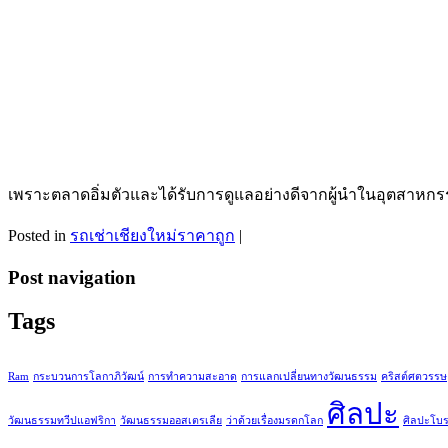
เพราะตลาดอิ่มตัวและได้รับการดูแลอย่างดีจากผู้นำในอุตสาหกรร
Posted in
รถเช่าเชียงใหม่ราคาถูก
|
Post navigation
Tags
Ram
กระบวนการโลกาภิวัฒน์
การทำความสะอาด
การแลกเปลี่ยนทางวัฒนธรรม
คริสต์ศตวรรษ
ศิลปะ
วัฒนธรรมทวีปแอฟริกา
วัฒนธรรมออสเตรเลีย
ว่าด้วยเรื่องมรดกโลก
ศิลปะโบ