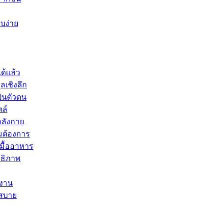
ยบง่าย
ด้แล้ว
ลเชิงลึก
ป็นตัวตน
ตล์
ำลังกาย
มต้องการ
บมื้ออาหาร
ทธิภาพ
ำงาน
กสบาย