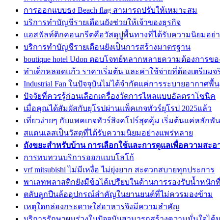
การออกแบบธง Beach flag สามารถปรับให้เหมาะสม
บริการทำบัญชีรายเดือนยังช่วยให้เจ้าของธุรกิจ
แอสฟัลท์ติกคอนกรีตคือวัสดุปูพื้นทางที่ได้รับความนิยมอย่า
บริการทำบัญชีรายเดือนยังเป็นการสร้างมาตรฐาน
boutique hotel Udon ตอบโจทย์หลากหลายความต้องการข
ทำเด็กหลอดแก้ว ราคาเริ่มต้น และค่าใช้จ่ายที่ต้องเตรียมจร
Industrial Fan ในปัจจุบันไม่ได้จำกัดแค่การระบายอากาศพื้
ปัจจัยที่ควรรู้ก่อนเลือกเครื่องวัดการไหลแบบอัลตราโซนิค
เมื่อคุณได้สัมผัสกับยุโรปผ่านแพ็คเกจทัวร์ยุโรป 2025แล้ว
เที่ยวง่ายๆ กับแพคเกจทัวร์สิงคโปร์สุดคุ้ม เริ่มต้นแค่หลักพัน
สแตนเลสเป็นวัสดุที่ได้รับความนิยมอย่างแพร่หลาย
ถังขยะสำหรับบ้าน การเลือกใช้และการดูแลเพื่อความสะ
การทบทวนบริการออกแบบโลโก้
vrf mitsubishi ไม่มีเหงื่อ ไม่ยุ่งยาก สะดวกสบายทุกประการ
พาเลทพลาสติกยังมีข้อได้เปรียบในด้านการรองรับน้ำหนักท
ตลับลูกปืนล้ออุปกรณ์สำคัญในยานยนต์ที่ไม่ควรมองข้าม
เหตุใดกล่องกระดาษใส่อาหารจึงมีความสำคัญ
บริการรักษาผมร่วงในปัจจุบันสามารถสร้างความมั่นใจได้ม