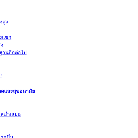
งสูง
องแขก
ิง
นฐานอีกต่อไป
!
อาดและสุขอนามัย
ี่สม่ำเสมอ
ากขึ้น