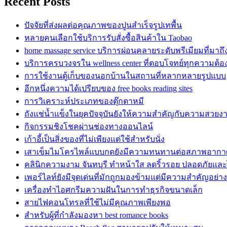
Recent Posts
ปัจจัยที่ส่งผลต่อคุณภาพของปูนสำเร็จรูปเทพื้น
หลายคนเลือกใช้บริการรับสั่งซื้อสินค้าใน Taobao
home massage service บริการผ่อนคลายระดับพรีเมียมที่มาถ
บริการครบวงจรใน wellness center ที่ตอบโจทย์ทุกความต้
การใช้งานตู้เก็บของนอกบ้านในสถานที่หลากหลายรูปแบบ
อีกหนึ่งความได้เปรียบของ free books reading sites
การวิเคราะห์ประเภทของตุ๊กตาหมี
ถังแช่น้ำแข็งในยุคปัจจุบันยังให้ความสำคัญกับความสวยง
กิจกรรมชิงโชคผ่านช่องทางออนไลน์
เก้าอี้เป็นสิ่งของที่ไม่เพียงแต่ใช้สำหรับนั่ง
เสาเข็มไมโครไพล์แบบกดยังมีความทนทานต่อสภาพอากา
คลินิกความงาม จันทบุรี ทำหน้าใส ลดริ้วรอย ปลอดภัยและ
เพอร์ไลท์ยังมีจุดเด่นที่มักถูกมองข้ามแต่มีความสำคัญอย่างย
เครื่องทำไอศกรีมความฝันในการทำธุรกิจขนาดเล็ก
สายไฟคอนโทรลที่ใช้ไม่มีคุณภาพเพียงพอ
สำหรับผู้ที่กำลังมองหา best romance books