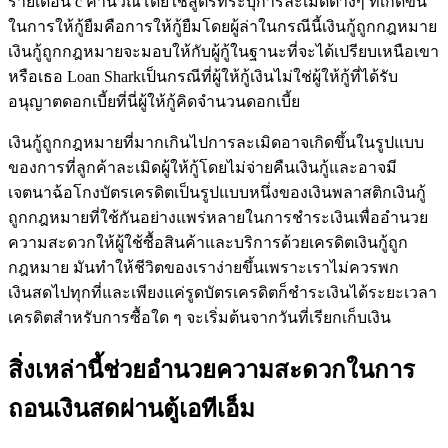
รายเดือน c คำนวณโดยใช้สูตรที่ระบุการละเมิดต่างๆ ที่เกิดขึ้น
ในการให้กู้ยืมคือการให้กู้ยืมโดยผู้ล่าในกรณีนี้เงินกู้ถูกกฎหมาย
เงินกู้ถูกกฎหมายจะมอบให้กับผู้กู้ในฐานะที่จะได้เปรียบเหนือเขา
หรือเธอ Loan Sharkเป็นกรณีที่ผู้ให้กู้เงินไม่ใช่ผู้ให้กู้ที่ได้รับ
อนุญาตดอกเบี้ยที่นี่ผู้ให้กู้คิดจำนวนดอกเบี้ย
เงินกู้ถูกกฎหมายที่มากเกินไปการละเมิดอาจเกิดขึ้นในรูปแบบ
ของการที่ลูกค้าละเมิดผู้ให้กู้โดยไม่จ่ายคืนเงินกู้และอาจมี
เจตนาฉ้อโกงบัตรเครดิตเป็นรูปแบบหนึ่งของเงินพลาสติกเงินกู้
ถูกกฎหมายที่ใช้กันอย่างแพร่หลายในการชำระเงินเพื่ออำนวย
ความสะดวกให้ผู้ใช้ซื้อสินค้าและบริการด้วยเครดิตเงินกู้ถูก
กฎหมาย มันทำให้ชีวิตของเราง่ายขึ้นเพราะเราไม่ควรพก
เงินสดไปทุกที่และเพียงแค่รูดบัตรเครดิตก็ชำระเงินได้ระยะเวลา
เครดิตสำหรับการซื้อใด ๆ จะเริ่มต้นจากวันที่เรียกเก็บเงิน
สิ่งเหล่านี้ช่วยอำนวยความสะดวกในการ
ถอนเงินสดผ่านตู้เอทีเอ็ม