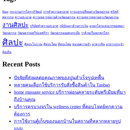
Ram
กระบวนการโลกาภิวัฒน์
การทำความสะอาด
การแลกเปลี่ยนทางวัฒนธรรม
คริสต์
ศตวรรษ
ความสะอาด
ความหลากหลายด้านวัฒนธรรม
ความหลากหลายทางวัฒนธรรม
งานศิลปะ
บริษัททำความสะอาด
ภูมิปัญญาด้านการเงิน
มรดกโลกแห่งแรกของพม่า
วัฒนธรรม
วัฒนธรรมทวีปแอฟริกา
วัฒนธรรมออสเตรเลีย
ว่าด้วยเรื่องมรดกโลก
ศิลปะ
ศิลปะโบราณ
ศิลปะใหม่
ศิลปะไทย
หน่วยความจำ
อาหารจีน
อาหารประจำ
ท้องถิ่น
Recent Posts
ปัจจัยที่ส่งผลต่อคุณภาพของปูนสำเร็จรูปเทพื้น
หลายคนเลือกใช้บริการรับสั่งซื้อสินค้าใน Taobao
home massage service บริการผ่อนคลายระดับพรีเมียมที่มา
ถึงบ้านคุณ
บริการครบวงจรใน wellness center ที่ตอบโจทย์ทุกความ
ต้องการ
การใช้งานตู้เก็บของนอกบ้านในสถานที่หลากหลายรูป
แบบ