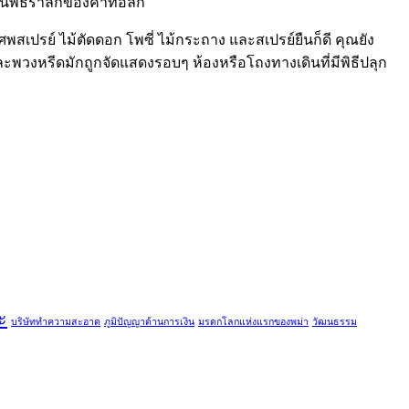
ในพิธีรำลึกของคาทอลิก
สเปรย์ ไม้ตัดดอก โพซี่ ไม้กระถาง และสเปรย์ยืนก็ดี คุณยัง
พวงหรีดมักถูกจัดแสดงรอบๆ ห้องหรือโถงทางเดินที่มีพิธีปลุก
ะ
บริษัททำความสะอาด
ภูมิปัญญาด้านการเงิน
มรดกโลกแห่งแรกของพม่า
วัฒนธรรม