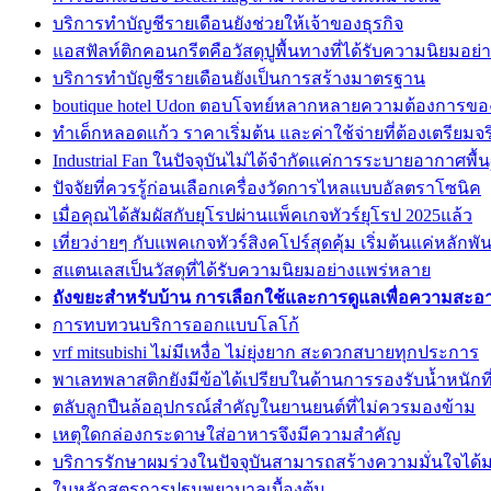
บริการทำบัญชีรายเดือนยังช่วยให้เจ้าของธุรกิจ
แอสฟัลท์ติกคอนกรีตคือวัสดุปูพื้นทางที่ได้รับความนิยมอย่า
บริการทำบัญชีรายเดือนยังเป็นการสร้างมาตรฐาน
boutique hotel Udon ตอบโจทย์หลากหลายความต้องการข
ทำเด็กหลอดแก้ว ราคาเริ่มต้น และค่าใช้จ่ายที่ต้องเตรียมจร
Industrial Fan ในปัจจุบันไม่ได้จำกัดแค่การระบายอากาศพื้
ปัจจัยที่ควรรู้ก่อนเลือกเครื่องวัดการไหลแบบอัลตราโซนิค
เมื่อคุณได้สัมผัสกับยุโรปผ่านแพ็คเกจทัวร์ยุโรป 2025แล้ว
เที่ยวง่ายๆ กับแพคเกจทัวร์สิงคโปร์สุดคุ้ม เริ่มต้นแค่หลักพัน
สแตนเลสเป็นวัสดุที่ได้รับความนิยมอย่างแพร่หลาย
ถังขยะสำหรับบ้าน การเลือกใช้และการดูแลเพื่อความสะ
การทบทวนบริการออกแบบโลโก้
vrf mitsubishi ไม่มีเหงื่อ ไม่ยุ่งยาก สะดวกสบายทุกประการ
พาเลทพลาสติกยังมีข้อได้เปรียบในด้านการรองรับน้ำหนักท
ตลับลูกปืนล้ออุปกรณ์สำคัญในยานยนต์ที่ไม่ควรมองข้าม
เหตุใดกล่องกระดาษใส่อาหารจึงมีความสำคัญ
บริการรักษาผมร่วงในปัจจุบันสามารถสร้างความมั่นใจได้ม
ในหลักสูตรการปฐมพยาบาลเบื้องต้น