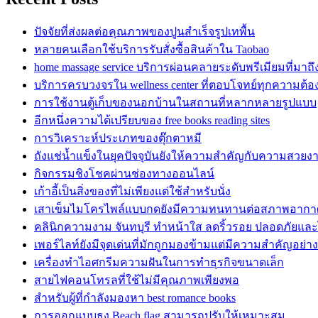
ปัจจัยที่ส่งผลต่อคุณภาพของปูนสำเร็จรูปเทพื้น
หลายคนเลือกใช้บริการรับสั่งซื้อสินค้าใน Taobao
home massage service บริการผ่อนคลายระดับพรีเมียมที่มาถ
บริการครบวงจรใน wellness center ที่ตอบโจทย์ทุกความต้
การใช้งานตู้เก็บของนอกบ้านในสถานที่หลากหลายรูปแบบ
อีกหนึ่งความได้เปรียบของ free books reading sites
การวิเคราะห์ประเภทของตุ๊กตาหมี
ถังแช่น้ำแข็งในยุคปัจจุบันยังให้ความสำคัญกับความสวยง
กิจกรรมชิงโชคผ่านช่องทางออนไลน์
เก้าอี้เป็นสิ่งของที่ไม่เพียงแต่ใช้สำหรับนั่ง
เสาเข็มไมโครไพล์แบบกดยังมีความทนทานต่อสภาพอากา
คลินิกความงาม จันทบุรี ทำหน้าใส ลดริ้วรอย ปลอดภัยและ
เพอร์ไลท์ยังมีจุดเด่นที่มักถูกมองข้ามแต่มีความสำคัญอย่างย
เครื่องทำไอศกรีมความฝันในการทำธุรกิจขนาดเล็ก
สายไฟคอนโทรลที่ใช้ไม่มีคุณภาพเพียงพอ
สำหรับผู้ที่กำลังมองหา best romance books
การออกแบบธง Beach flag สามารถปรับให้เหมาะสม