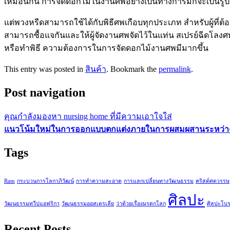
เหมือนกัน การจัดดอกไม้ในงานศพอย่างเป็นทางการมักจะเป็นรูป
แต่พวงหรีดสามารถใช้ได้กับพิธีศพเกือบทุกประเภท สำหรับผู้ที่ต้
สามารถซื้อแจกันและให้ผู้จัดงานศพจัดไว้ในแท่น สเปรย์ฉีดโลงศ
หรือทำพิธี ความต้องการในการจัดดอกไม้งานศพมีมากขึ้น
This entry was posted in
สินค้า
. Bookmark the
permalink
.
Post navigation
คุณกำลังมองหา nursing home ที่มีความเอาใจใส่
แนวโน้มใหม่ในการออกแบบตกแต่งภายในการผสมผสานระหว่างส
Tags
Ram
กระบวนการโลกาภิวัฒน์
การทำความสะอาด
การแลกเปลี่ยนทางวัฒนธรรม
คริสต์ศตวรรษ
ศิลปะ
วัฒนธรรมทวีปแอฟริกา
วัฒนธรรมออสเตรเลีย
ว่าด้วยเรื่องมรดกโลก
ศิลปะโบ
Recent Posts