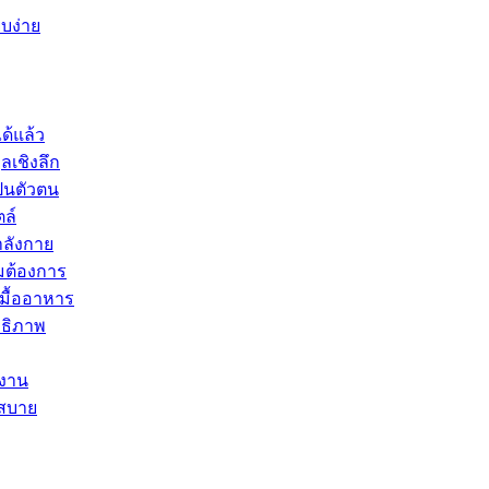
ยบง่าย
ด้แล้ว
ลเชิงลึก
ป็นตัวตน
ตล์
ำลังกาย
มต้องการ
บมื้ออาหาร
ทธิภาพ
ำงาน
กสบาย