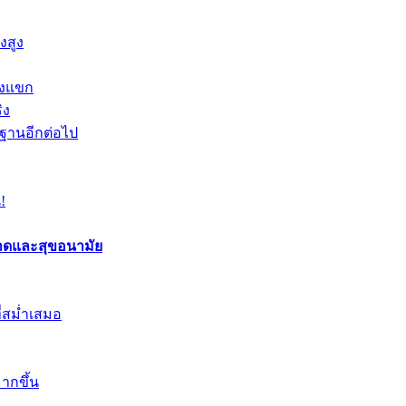
งสูง
องแขก
ิง
นฐานอีกต่อไป
!
อาดและสุขอนามัย
ี่สม่ำเสมอ
ากขึ้น